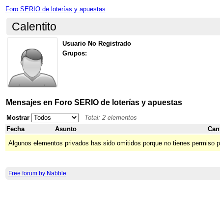
Foro SERIO de loterías y apuestas
Calentito
Usuario No Registrado
Grupos:
Mensajes en Foro SERIO de loterías y apuestas
Mostrar
Total: 2 elementos
Fecha
Asunto
Can
Algunos elementos privados has sido omitidos porque no tienes permiso p
Free forum by Nabble