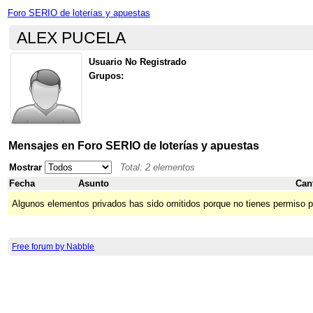
Foro SERIO de loterías y apuestas
ALEX PUCELA
Usuario No Registrado
Grupos:
Mensajes en Foro SERIO de loterías y apuestas
Mostrar
Total: 2 elementos
Fecha
Asunto
Can
Algunos elementos privados has sido omitidos porque no tienes permiso p
Free forum by Nabble