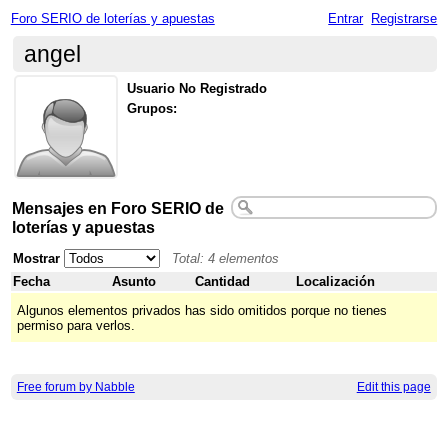
Foro SERIO de loterías y apuestas
Entrar
Registrarse
angel
Usuario No Registrado
Grupos:
Mensajes en Foro SERIO de
loterías y apuestas
Mostrar
Total: 4 elementos
Fecha
Asunto
Cantidad
Localización
Algunos elementos privados has sido omitidos porque no tienes
permiso para verlos.
Free forum by Nabble
Edit this page