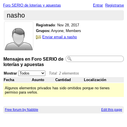
Foro SERIO de loterías y apuestas
Entrar
Registrarse
nasho
Registrado
:
Nov 28, 2017
Grupos:
Anyone, Members
Enviar email a nasho
Mensajes en Foro SERIO de
loterías y apuestas
Mostrar
Total: 2 elementos
Fecha
Asunto
Cantidad
Localización
Algunos elementos privados has sido omitidos porque no tienes
permiso para verlos.
Free forum by Nabble
Edit this page