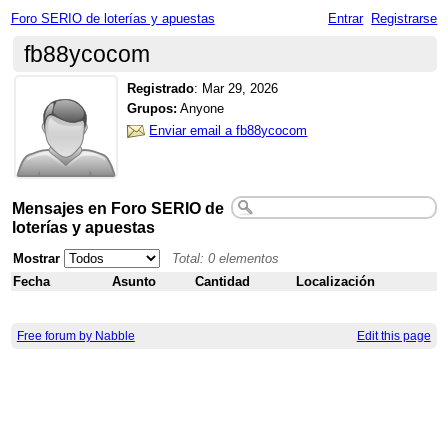
Foro SERIO de loterías y apuestas
Entrar
Registrarse
fb88ycocom
Registrado
:
Mar 29, 2026
Grupos:
Anyone
Enviar email a fb88ycocom
Mensajes en Foro SERIO de
loterías y apuestas
Mostrar
Total: 0 elementos
Fecha
Asunto
Cantidad
Localización
Free forum by Nabble
Edit this page