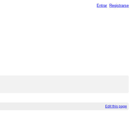
Entrar
Registrarse
Edit this page