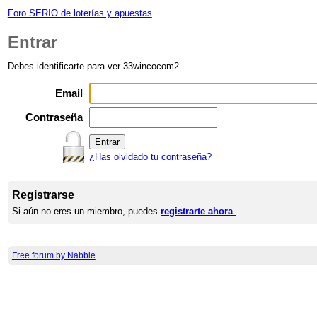
Foro SERIO de loterías y apuestas
Entrar
Debes identificarte para ver 33wincocom2.
Email
Contraseña
¿Has olvidado tu contraseña?
Registrarse
Si aún no eres un miembro, puedes
registrarte ahora
.
Free forum by Nabble