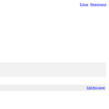
Entrar
Registrarse
Edit this page